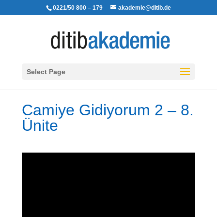
0221/50 800 – 179
akademie@ditib.de
Select Page
Camiye Gidiyorum 2 – 8.
Ünite